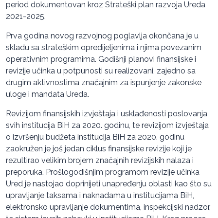
period dokumentovan kroz Strateški plan razvoja Ureda
2021-2025.
Prva godina novog razvojnog poglavlja okončana je u
skladu sa strateškim opredijeljenima i njima povezanim
operativnim programima. Godišnji planovi finansijske i
revizije učinka u potpunosti su realizovani, zajedno sa
drugim aktivnostima značajnim za ispunjenje zakonske
uloge i mandata Ureda.
Revizijom finansijskih izvještaja i usklađenosti poslovanja
svih institucija BiH za 2020. godinu, te revizijom izvještaja
o izvršenju budžeta institucija BiH za 2020. godinu
zaokružen je još jedan ciklus finansijske revizije koji je
rezultirao velikim brojem značajnih revizijskih nalaza i
preporuka. Prošlogodišnjim programom revizije učinka
Ured je nastojao doprinijeti unapređenju oblasti kao što su
upravljanje taksama i naknadama u institucijama BiH,
elektronsko upravljanje dokumentima, inspekcijski nadzor,