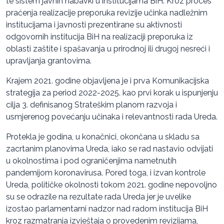
te sistem javnih nabavki u institucijama BiH. Kroz proces
praćenja realizacije preporuka revizije učinka nadležnim
institucijama i javnosti prezentirane su aktivnosti
odgovornih institucija BiH na realizaciji preporuka iz
oblasti zaštite i spašavanja u prirodnoj ili drugoj nesreći i
upravljanja grantovima.
Krajem 2021. godine objavljena je i prva Komunikacijska
strategija za period 2022-2025. kao prvi korak u ispunjenju
cilja 3. definisanog Strateškim planom razvoja i
usmjerenog povećanju učinaka i relevantnosti rada Ureda.
Protekla je godina, u konačnici, okončana u skladu sa
zacrtanim planovima Ureda, iako se rad nastavio odvijati
u okolnostima i pod ograničenjima nametnutih
pandemijom koronavirusa. Pored toga, i izvan kontrole
Ureda, političke okolnosti tokom 2021. godine nepovoljno
su se odrazile na rezultate rada Ureda jer je uvelike
izostao parlamentarni nadzor nad radom institucija BiH
kroz razmatranja izvještaja o provedenim revizijama,