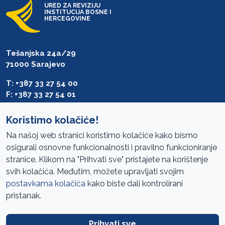
URED ZA REVIZIJU
INSTITUCIJA BOSNE I
HERCEGOVINE
Tešanjska 24a/29
71000 Sarajevo
T: +387 33 27 54 00
F: +387 33 27 54 01
saibih@revizija.gov.ba
Koristimo kolačiće!
Na našoj web stranici koristimo kolačiće kako bismo
osigurali osnovne funkcionalnosti i pravilno funkcioniranje
Pristup informacijama
stranice. Klikom na "Prihvati sve" pristajete na korištenje
svih kolačića. Međutim, možete upravljati svojim
Mapa sajta
postavkama kolačića
kako biste dali kontrolirani
Oglasi
pristanak.
Uslovi korištenja
Prihvati sve
Javne nabavke