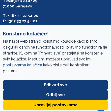
Tešanjska 24a/29
71000 Sarajevo
T: +387 33 27 54 00
F: +387 33 27 54 01
saibih@revizija.gov.ba
Koristimo kolačiće!
Na našoj web stranici koristimo kolačiće kako bismo
osigurali osnovne funkcionalnosti i pravilno funkcioniranje
Pristup informacijama
stranice. Klikom na "Prihvati sve" pristajete na korištenje
svih kolačića. Međutim, možete upravljati svojim
Mapa sajta
postavkama kolačića
kako biste dali kontrolirani
Oglasi
pristanak.
Uslovi korištenja
Prihvati sve
Javne nabavke
Zaštita privatnosti
Odbij sve
FAQ
Upravljaj postavkama