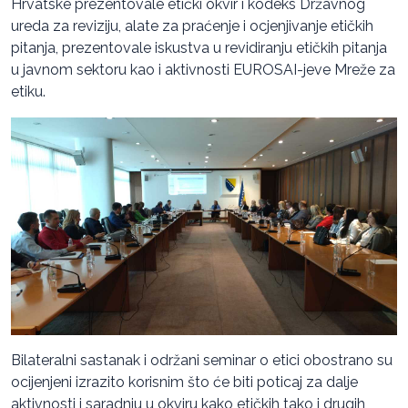
Hrvatske prezentovale etički okvir i kodeks Državnog
ureda za reviziju, alate za praćenje i ocjenjivanje etičkih
pitanja, prezentovale iskustva u revidiranju etičkih pitanja
u javnom sektoru kao i aktivnosti EUROSAI-jeve Mreže za
etiku.
Bilateralni sastanak i održani seminar o etici obostrano su
ocijenjeni izrazito korisnim što će biti poticaj za dalje
aktivnosti i saradnju u okviru kako etičkih tako i drugih