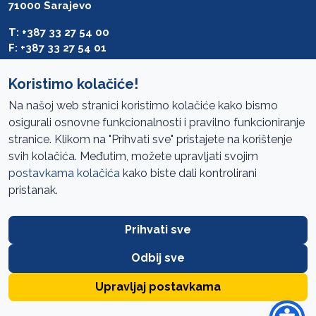
71000 Sarajevo
T: +387 33 27 54 00
F: +387 33 27 54 01
saibih@revizija.gov.ba
Koristimo kolačiće!
Na našoj web stranici koristimo kolačiće kako bismo
osigurali osnovne funkcionalnosti i pravilno funkcioniranje
Pristup informacijama
stranice. Klikom na "Prihvati sve" pristajete na korištenje
svih kolačića. Međutim, možete upravljati svojim
Mapa sajta
postavkama kolačića
kako biste dali kontrolirani
Oglasi
pristanak.
Uslovi korištenja
Prihvati sve
Javne nabavke
Zaštita privatnosti
Odbij sve
FAQ
Upravljaj postavkama