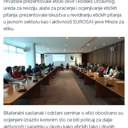
Hrvatske prezentovale etički okvir i kodeks Državnog
ureda za reviziju, alate za praćenje i ocjenjivanje etičkih
pitanja, prezentovale iskustva u revidiranju etičkih pitanja
u javnom sektoru kao i aktivnosti EUROSAI-jeve Mreže za
etiku.
Bilateralni sastanak i održani seminar o etici obostrano su
ocijenjeni izrazito korisnim što će biti poticaj za dalje
aktivnosti i saradnju u okviru kako etičkih tako i drugih