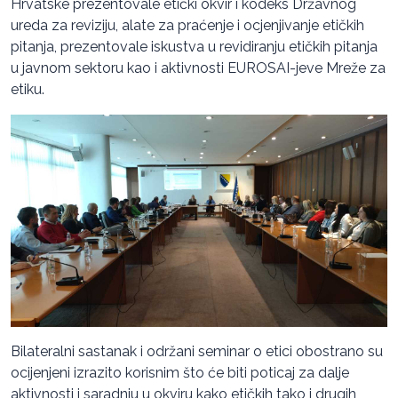
Hrvatske prezentovale etički okvir i kodeks Državnog
ureda za reviziju, alate za praćenje i ocjenjivanje etičkih
pitanja, prezentovale iskustva u revidiranju etičkih pitanja
u javnom sektoru kao i aktivnosti EUROSAI-jeve Mreže za
etiku.
Bilateralni sastanak i održani seminar o etici obostrano su
ocijenjeni izrazito korisnim što će biti poticaj za dalje
aktivnosti i saradnju u okviru kako etičkih tako i drugih