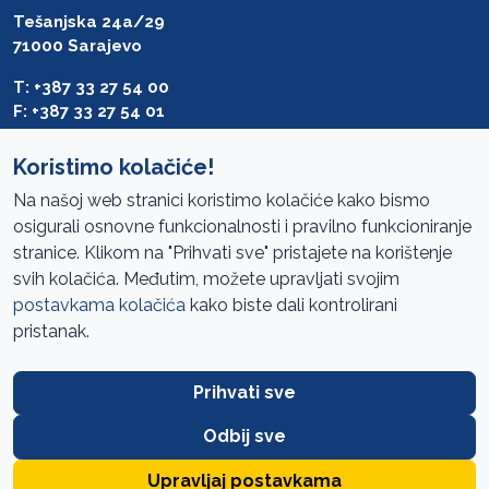
Tešanjska 24a/29
71000 Sarajevo
T: +387 33 27 54 00
F: +387 33 27 54 01
saibih@revizija.gov.ba
Koristimo kolačiće!
Na našoj web stranici koristimo kolačiće kako bismo
osigurali osnovne funkcionalnosti i pravilno funkcioniranje
Pristup informacijama
stranice. Klikom na "Prihvati sve" pristajete na korištenje
svih kolačića. Međutim, možete upravljati svojim
Mapa sajta
postavkama kolačića
kako biste dali kontrolirani
Oglasi
pristanak.
Uslovi korištenja
Prihvati sve
Javne nabavke
Zaštita privatnosti
Odbij sve
FAQ
Upravljaj postavkama