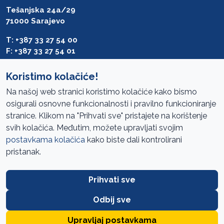
Tešanjska 24a/29
71000 Sarajevo
T: +387 33 27 54 00
F: +387 33 27 54 01
saibih@revizija.gov.ba
Koristimo kolačiće!
Na našoj web stranici koristimo kolačiće kako bismo
osigurali osnovne funkcionalnosti i pravilno funkcioniranje
Pristup informacijama
stranice. Klikom na "Prihvati sve" pristajete na korištenje
svih kolačića. Međutim, možete upravljati svojim
Mapa sajta
postavkama kolačića
kako biste dali kontrolirani
Oglasi
pristanak.
Uslovi korištenja
Prihvati sve
Javne nabavke
Zaštita privatnosti
Odbij sve
FAQ
Upravljaj postavkama