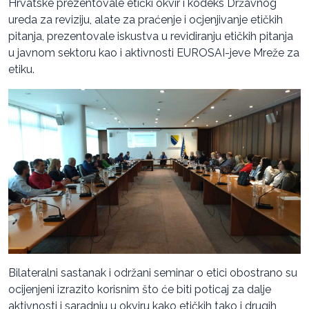
Hrvatske prezentovale etički okvir i kodeks Državnog
ureda za reviziju, alate za praćenje i ocjenjivanje etičkih
pitanja, prezentovale iskustva u revidiranju etičkih pitanja
u javnom sektoru kao i aktivnosti EUROSAI-jeve Mreže za
etiku.
Bilateralni sastanak i održani seminar o etici obostrano su
ocijenjeni izrazito korisnim što će biti poticaj za dalje
aktivnosti i saradnju u okviru kako etičkih tako i drugih