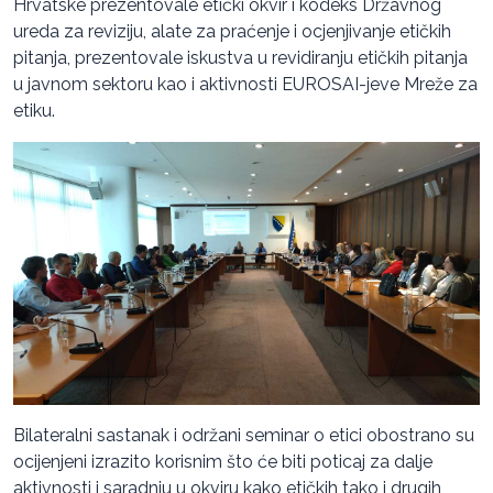
Hrvatske prezentovale etički okvir i kodeks Državnog
ureda za reviziju, alate za praćenje i ocjenjivanje etičkih
pitanja, prezentovale iskustva u revidiranju etičkih pitanja
u javnom sektoru kao i aktivnosti EUROSAI-jeve Mreže za
etiku.
Bilateralni sastanak i održani seminar o etici obostrano su
ocijenjeni izrazito korisnim što će biti poticaj za dalje
aktivnosti i saradnju u okviru kako etičkih tako i drugih