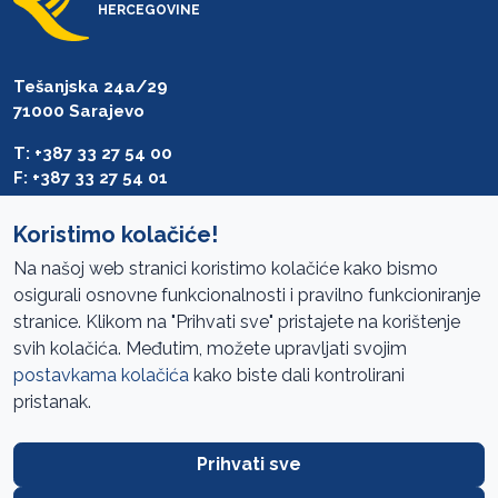
HERCEGOVINE
Tešanjska 24a/29
71000 Sarajevo
T: +387 33 27 54 00
F: +387 33 27 54 01
saibih@revizija.gov.ba
Koristimo kolačiće!
Na našoj web stranici koristimo kolačiće kako bismo
osigurali osnovne funkcionalnosti i pravilno funkcioniranje
Pristup informacijama
stranice. Klikom na "Prihvati sve" pristajete na korištenje
svih kolačića. Međutim, možete upravljati svojim
Mapa sajta
postavkama kolačića
kako biste dali kontrolirani
Oglasi
pristanak.
Uslovi korištenja
Prihvati sve
Javne nabavke