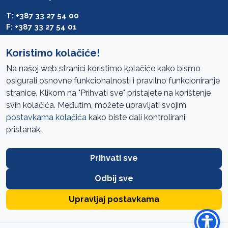
T: +387 33 27 54 00
F: +387 33 27 54 01
saibih@revizija.gov.ba
Koristimo kolačiće!
Na našoj web stranici koristimo kolačiće kako bismo
osigurali osnovne funkcionalnosti i pravilno funkcioniranje
Pristup informacijama
stranice. Klikom na "Prihvati sve" pristajete na korištenje
svih kolačića. Međutim, možete upravljati svojim
Mapa sajta
postavkama kolačića
kako biste dali kontrolirani
Oglasi
pristanak.
Uslovi korištenja
Prihvati sve
Javne nabavke
Zaštita privatnosti
Odbij sve
FAQ
Upravljaj postavkama
URED ZA REVIZIJU INSTITUCIJA BOSNE I HERCEGOVINE //
SIK