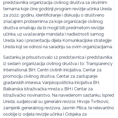
predstavnika organizacija civilnog društva sa okvirnim
temama koje čine godišnji program revizije učinka Ureda
za 2022. godinu, identificiranje i diskusiju o društveno
značajnim problemima za koje organizacije civilnog
društva smatraju da bi mogli biti predmetom revizije
učinka, uz uvažavanje mandata i nadležnosti samog
Ureda, kao i prezentaciju dijela Komunikacijske strategije
Ureda koji se odnosi na saradnju sa ovim organizacijama.
Sastanku je prisustvovalo 12 predstavnica i predstavnika
iz sedam organizacija civilnog društva i to: Transparency
International BiH, Centri civilnih inicijativa, Centar za
promociju civilnog društva, Centar za zastupanje
građanskih interesa, Vanjskopolitička inicijativa BH,
Balkanska istraživačka mreža u BiH i Centar za
istraživačko novinarstvo. Na navedenom sastanku, ispred
Ureda, sudjelovali su generalni revizor, Hrvoje Tvrtković,
zamjenik generalnog revizora, Jasmin Pilica, te relevantno
osoblje iz odjela revizije učinka i Odsjeka za