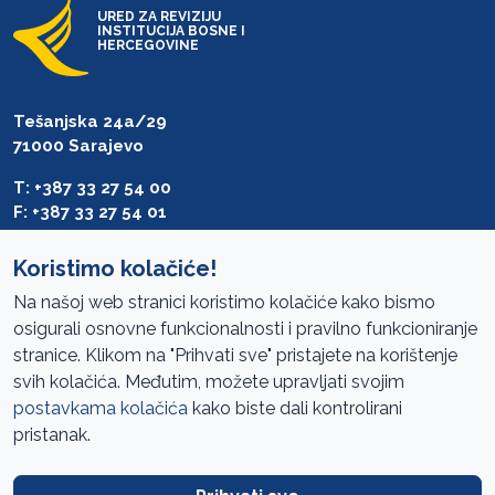
URED ZA REVIZIJU
INSTITUCIJA BOSNE I
HERCEGOVINE
Tešanjska 24a/29
71000 Sarajevo
T: +387 33 27 54 00
F: +387 33 27 54 01
saibih@revizija.gov.ba
Koristimo kolačiće!
Na našoj web stranici koristimo kolačiće kako bismo
osigurali osnovne funkcionalnosti i pravilno funkcioniranje
Pristup informacijama
stranice. Klikom na "Prihvati sve" pristajete na korištenje
svih kolačića. Međutim, možete upravljati svojim
Mapa sajta
postavkama kolačića
kako biste dali kontrolirani
Oglasi
pristanak.
Uslovi korištenja