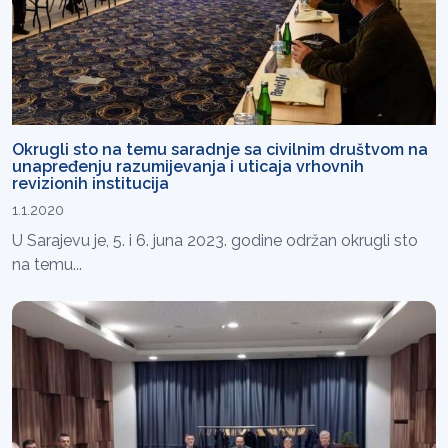
Okrugli sto na temu saradnje sa civilnim društvom na
unapređenju razumijevanja i uticaja vrhovnih
revizionih institucija
1.1.2020
U Sarajevu je, 5. i 6. juna 2023. godine održan okrugli sto
na temu...