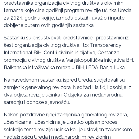
predstavnika organizacija civilnog društva s okvirnim
temama koje čine godišnji program revizije učinka Ureda
za 2024. godinu koji je, između ostalih, uvažio i inpute
dobijene putem ovih godišnjih sastanka.
Sastanku su prisustvovali predstavnice i predstavnici iz
šest organizacija civilnog društva i to: Transparency
International BiH, Centri civilnih inicijativa, Centar za
promociju civilnog društva, Vanjskopolitička inicijativa BH,
Balkanska istraživačka mreža u BiH, i EDA Banja Luka.
Na navedenom sastanku, ispred Ureda, sudjelovali su
zamjenik generalnog revizora, Nedžad Hajtić, i osoblje iz
dva odjela revizije učinka i Odsjeka za međunarodnu
saradnju i odnose s javnošću.
Nakon pozdravne riječi zamjenika generalnog revizora,
učesnicama i učesnicima je ukratko opisan proces
selekcije tema revizije učinka koji je uslovljen zakonskom
nadležnošću Ureda i međunarodnim revizionim