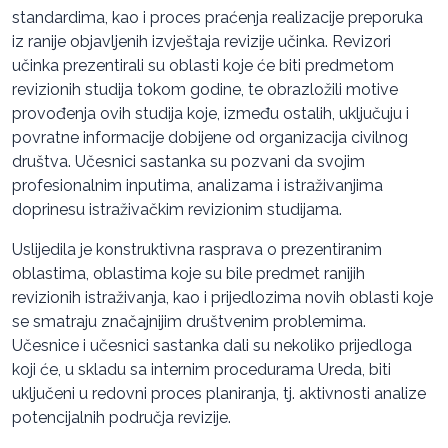
standardima, kao i proces praćenja realizacije preporuka
iz ranije objavljenih izvještaja revizije učinka. Revizori
učinka prezentirali su oblasti koje će biti predmetom
revizionih studija tokom godine, te obrazložili motive
provođenja ovih studija koje, između ostalih, uključuju i
povratne informacije dobijene od organizacija civilnog
društva. Učesnici sastanka su pozvani da svojim
profesionalnim inputima, analizama i istraživanjima
doprinesu istraživačkim revizionim studijama.
Uslijedila je konstruktivna rasprava o prezentiranim
oblastima, oblastima koje su bile predmet ranijih
revizionih istraživanja, kao i prijedlozima novih oblasti koje
se smatraju značajnijim društvenim problemima.
Učesnice i učesnici sastanka dali su nekoliko prijedloga
koji će, u skladu sa internim procedurama Ureda, biti
uključeni u redovni proces planiranja, tj. aktivnosti analize
potencijalnih područja revizije.