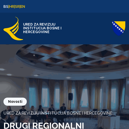
Skip to content
Skip to footer
BS
|
HR
|
SR
|
EN
URED ZA REVIZIJU
INSTITUCIJA BOSNE I
HERCEGOVINE
Novosti
URED ZA REVIZIJU INSTITUCIJA BOSNE I HERCEGOVINE
DRUGI REGIONALNI