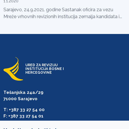
1.1.2020
Sarajevo, 24.9.2021. godine Sastanak oficira za vezu
Mreže vrhovnih revizionih institucija zemalja kandidata i...
URED ZA REVIZIJU
INSTITUCIJA BOSNE I
HERCEGOVINE
Tešanjska 24a/29
71000 Sarajevo
T: +387 33 27 54 00
F: +387 33 27 54 01
saibih@revizija.gov.ba