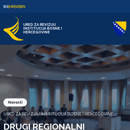
Skip to content
Skip to footer
BS
|
HR
|
SR
|
EN
URED ZA REVIZIJU
INSTITUCIJA BOSNE I
HERCEGOVINE
Novosti
URED ZA REVIZIJU INSTITUCIJA BOSNE I HERCEGOVINE
DRUGI REGIONALNI