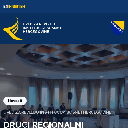
Skip to content
Skip to footer
BS
|
HR
|
SR
|
EN
URED ZA REVIZIJU
INSTITUCIJA BOSNE I
HERCEGOVINE
Novosti
URED ZA REVIZIJU INSTITUCIJA BOSNE I HERCEGOVINE
DRUGI REGIONALNI