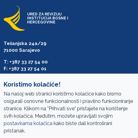
URED ZA REVIZIJU
INSTITUCIJA BOSNE I
HERCEGOVINE
Tešanjska 24a/29
71000 Sarajevo
T: +387 33 27 54 00
F: +387 33 27 54 01
saibih@revizija.gov.ba
Koristimo kolačiće!
Na našoj web stranici koristimo kolačiće kako bismo
osigurali osnovne funkcionalnosti i pravilno funkcioniranje
Pristup informacijama
stranice. Klikom na "Prihvati sve" pristajete na korištenje
svih kolačića. Međutim, možete upravljati svojim
Mapa sajta
postavkama kolačića
kako biste dali kontrolirani
Oglasi
pristanak.