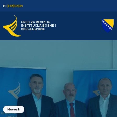
Skip to content
Skip to footer
BS
|
HR
|
SR
|
EN
URED ZA REVIZIJU
INSTITUCIJA BOSNE I
HERCEGOVINE
Novosti