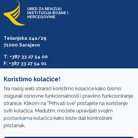
URED ZA REVIZIJU
INSTITUCIJA BOSNE I
HERCEGOVINE
Tešanjska 24a/29
71000 Sarajevo
T: +387 33 27 54 00
F: +387 33 27 54 01
saibih@revizija.gov.ba
Koristimo kolačiće!
Na našoj web stranici koristimo kolačiće kako bismo
osigurali osnovne funkcionalnosti i pravilno funkcioniranje
Pristup informacijama
stranice. Klikom na "Prihvati sve" pristajete na korištenje
svih kolačića. Međutim, možete upravljati svojim
Mapa sajta
postavkama kolačića
kako biste dali kontrolirani
Oglasi
pristanak.
Uslovi korištenja