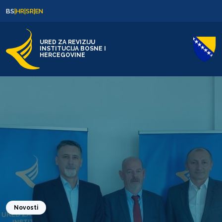
Skip to content
Skip to footer
BS
|
HR
|
SR
|
EN
URED ZA REVIZIJU
INSTITUCIJA BOSNE I
HERCEGOVINE
Novosti