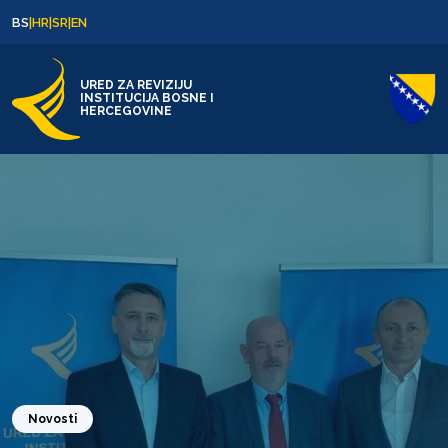
Skip to content
Skip to footer
BS
|
HR
|
SR
|
EN
URED ZA REVIZIJU
INSTITUCIJA BOSNE I
HERCEGOVINE
Novosti