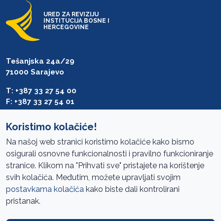
URED ZA REVIZIJU
INSTITUCIJA BOSNE I
HERCEGOVINE
Tešanjska 24a/29
71000 Sarajevo
T: +387 33 27 54 00
F: +387 33 27 54 01
saibih@revizija.gov.ba
Koristimo kolačiće!
Na našoj web stranici koristimo kolačiće kako bismo
osigurali osnovne funkcionalnosti i pravilno funkcioniranje
Pristup informacijama
stranice. Klikom na "Prihvati sve" pristajete na korištenje
svih kolačića. Međutim, možete upravljati svojim
Mapa sajta
postavkama kolačića
kako biste dali kontrolirani
Oglasi
pristanak.
Uslovi korištenja