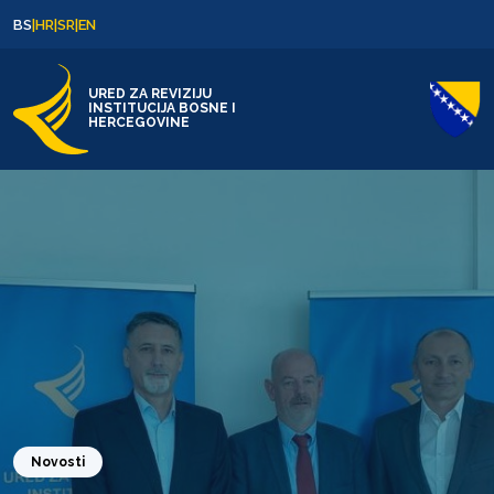
Skip to content
Skip to footer
BS
|
HR
|
SR
|
EN
URED ZA REVIZIJU
INSTITUCIJA BOSNE I
HERCEGOVINE
Novosti