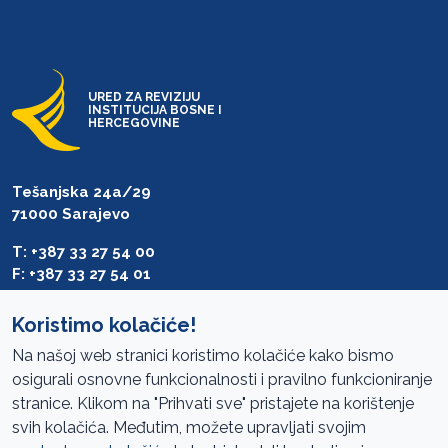
URED ZA REVIZIJU
INSTITUCIJA BOSNE I
HERCEGOVINE
Tešanjska 24a/29
71000 Sarajevo
T: +387 33 27 54 00
F: +387 33 27 54 01
saibih@revizija.gov.ba
Koristimo kolačiće!
Na našoj web stranici koristimo kolačiće kako bismo
osigurali osnovne funkcionalnosti i pravilno funkcioniranje
Pristup informacijama
stranice. Klikom na "Prihvati sve" pristajete na korištenje
svih kolačića. Međutim, možete upravljati svojim
Mapa sajta