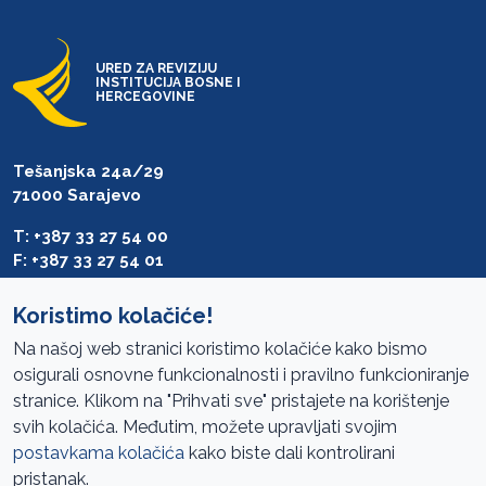
URED ZA REVIZIJU
INSTITUCIJA BOSNE I
HERCEGOVINE
Tešanjska 24a/29
71000 Sarajevo
T: +387 33 27 54 00
F: +387 33 27 54 01
saibih@revizija.gov.ba
Koristimo kolačiće!
Na našoj web stranici koristimo kolačiće kako bismo
osigurali osnovne funkcionalnosti i pravilno funkcioniranje
Pristup informacijama
stranice. Klikom na "Prihvati sve" pristajete na korištenje
svih kolačića. Međutim, možete upravljati svojim
Mapa sajta
postavkama kolačića
kako biste dali kontrolirani
Oglasi
pristanak.