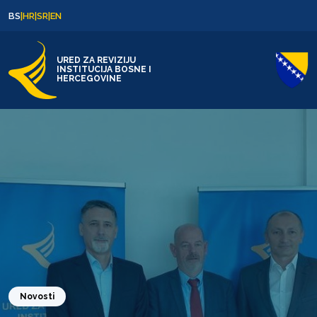
Skip to content
Skip to footer
BS
|
HR
|
SR
|
EN
URED ZA REVIZIJU
INSTITUCIJA BOSNE I
HERCEGOVINE
Novosti