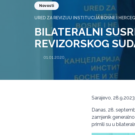
Novosti
URED ZA REVIZIJU INSTITUCIJA BOSNE I HERCE
BILATERALNI SUS
REVIZORSKOG SUDA
01.01.2020.
Sarajevo, 28.9.2023
Danas, 28. septembr
zamjenik generalnog 
primili su u bilate