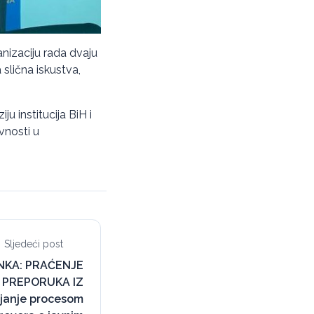
anizaciju rada dvaju
 slična iskustva,
 institucija BiH i
vnosti u
Sljedeći post
INKA: PRAĆENJE
 PREPORUKA IZ
janje procesom