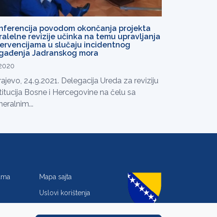
nferencija povodom okončanja projekta
ralelne revizije učinka na temu upravljanja
tervencijama u slučaju incidentnog
gađenja Jadranskog mora
.2020
ajevo, 24.9.2021. Delegacija Ureda za reviziju
titucija Bosne i Hercegovine na čelu sa
eralnim...
jama
Mapa sajta
Uslovi korištenja
Zaštita privatnosti