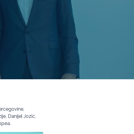
Hercegovine,
je, Danijel Jozić,
ppea.