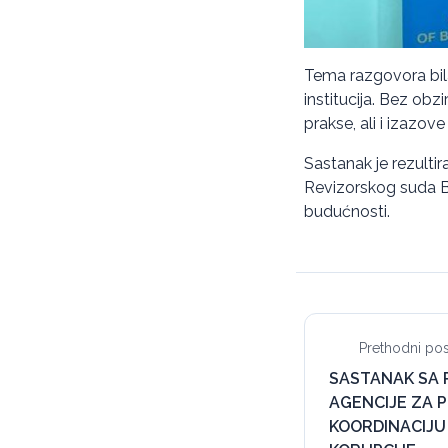
Tema razgovora bila
institucija. Bez obz
prakse, ali i izazov
Sastanak je rezulti
Revizorskog suda Bel
budućnosti.
Prethodni pos
SASTANAK SA
AGENCIJE ZA P
KOORDINACIJU