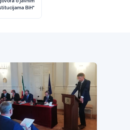
ugovora o javnim
titucijama BiH“