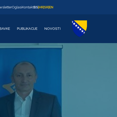
wsletter
Oglasi
Kontakt
BS
|
HR
|
SR
|
EN
BAVKE
PUBLIKACIJE
NOVOSTI