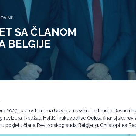
GOVINE
RET SA ČLANOM
 BELGIJE
.
a 2023., u prostorijama Ureda za reviziju institucija Bosne i 
revizora, Nedžad Hajtić, i rukovodilac Odjela finansijske revizi
ralnu posjetu člana Revizorskog suda Belgije, g. Christophea Ra