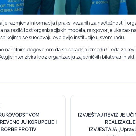
 je razmjena informacija i praksi vezanih za nadležnosti i org
ira na različitost organizacijskih modela, razgovor je ukazao na
e sa kojima se suočavaju ove dvije institucije u svom radu.
rao načelnim dogovorom da se saradnja između Ureda za reviziju
gije intenzivira kroz organizaciju zajedničkih bilateralnih akti
t
 RUKOVODSTVOM
IZVJEŠTAJ REVIZIJE UČ
REVENCIJU KORUPCIJE I
REALIZACIJE
 BORBE PROTIV
IZVJEŠTAJA „Upravl