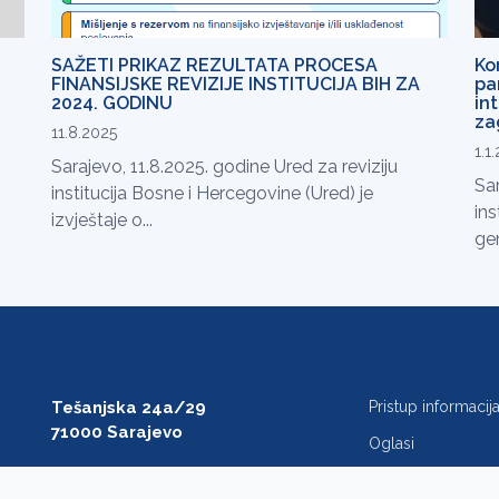
SAŽETI PRIKAZ REZULTATA PROCESA
Ko
FINANSIJSKE REVIZIJE INSTITUCIJA BIH ZA
pa
2024. GODINU
in
za
11.8.2025
1.1
Sarajevo, 11.8.2025. godine Ured za reviziju
Sar
institucija Bosne i Hercegovine (Ured) je
ins
izvještaje o...
gen
Tešanjska 24a/29
Pristup informaci
71000 Sarajevo
Oglasi
T: +387 33 27 54 00
Javne nabavke