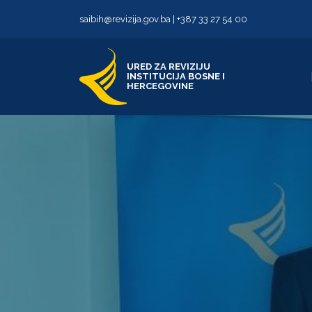
Skip to content
Skip to footer
saibih@revizija.gov.ba
|
+387 33 27 54 00
URED ZA REVIZIJU
INSTITUCIJA BOSNE I
HERCEGOVINE