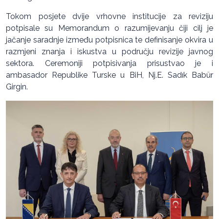
Tokom posjete dvije vrhovne institucije za reviziju
potpisale su Memorandum o razumijevanju čiji cilj je
jačanje saradnje između potpisnica te definisanje okvira u
razmjeni znanja i iskustva u području revizije javnog
sektora. Ceremoniji potpisivanja prisustvao je i
ambasador Republike Turske u BiH, Nj.E. Sadık Babür
Girgin.