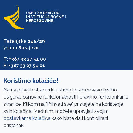
URED ZA REVIZIJU
INSTITUCIJA BOSNE I
HERCEGOVINE
Tešanjska 24a/29
71000 Sarajevo
T: +387 33 27 54 00
F: +387 33 27 54 01
saibih@revizija.gov.ba
Koristimo kolačiće!
Na našoj web stranici koristimo kolačiće kako bismo
osigurali osnovne funkcionalnosti i pravilno funkcioniranje
Pristup informacijama
stranice. Klikom na "Prihvati sve" pristajete na korištenje
svih kolačića. Međutim, možete upravljati svojim
Mapa sajta
postavkama kolačića
kako biste dali kontrolirani
Oglasi
pristanak.
Uslovi korištenja