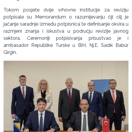
Tokom posjete dvije vrhovne institucije za reviziju
potpisale su Memorandum o razumijevanju čiji cilj je
jačanje saradnje između potpisnica te definisanje okvira u
razmjeni znanja i iskustva u području revizije javnog
sektora. Ceremoniji potpisivanja prisustvao je i
ambasador Republike Turske u BiH, Nj.E. Sadık Babür
Girgin.