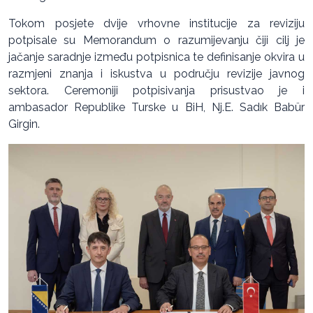
Tokom posjete dvije vrhovne institucije za reviziju
potpisale su Memorandum o razumijevanju čiji cilj je
jačanje saradnje između potpisnica te definisanje okvira u
razmjeni znanja i iskustva u području revizije javnog
sektora. Ceremoniji potpisivanja prisustvao je i
ambasador Republike Turske u BiH, Nj.E. Sadık Babür
Girgin.