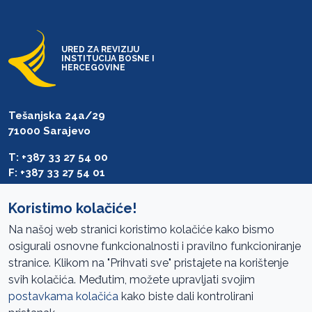
URED ZA REVIZIJU
INSTITUCIJA BOSNE I
HERCEGOVINE
Tešanjska 24a/29
71000 Sarajevo
T: +387 33 27 54 00
F: +387 33 27 54 01
saibih@revizija.gov.ba
Koristimo kolačiće!
Na našoj web stranici koristimo kolačiće kako bismo
osigurali osnovne funkcionalnosti i pravilno funkcioniranje
Pristup informacijama
stranice. Klikom na "Prihvati sve" pristajete na korištenje
svih kolačića. Međutim, možete upravljati svojim
Mapa sajta
postavkama kolačića
kako biste dali kontrolirani
Oglasi