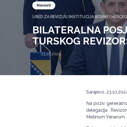
Novosti
URED ZA REVIZIJU INSTITUCIJA BOSNE I HERCE
BILATERALNA POSJ
TURSKOG REVIZOR
23.10.2024.
Sarajevo, 23.10.202
Na poziv generalnog
delegacija Revizo
Metinom Yenerom, bo