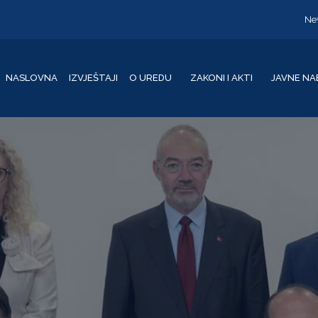
Ne
NASLOVNA
IZVJEŠTAJI
O UREDU
ZAKONI I AKTI
JAVNE NA