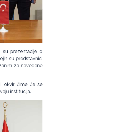
i su prezentacije o
kojih su predstavnici
 vezanim za navedene
ni okvir čime će se
ju institucija.