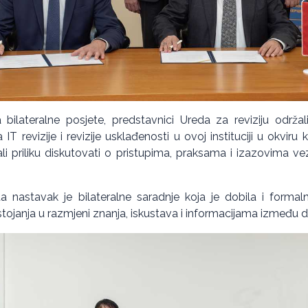
bilateralne posjete, predstavnici Ureda za reviziju održal
 IT revizije i revizije usklađenosti u ovoj instituciji u okviru 
mali priliku diskutovati o pristupima, praksama i izazovima
a nastavak je bilateralne saradnje koja je dobila i formal
ojanja u razmjeni znanja, iskustava i informacijama između dva