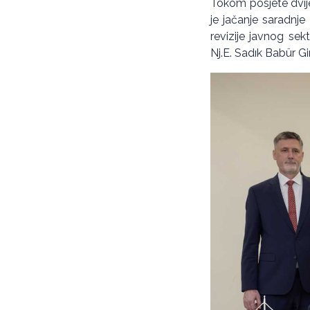
Tokom posjete dvije
je jačanje saradnje
revizije javnog sek
Nj.E. Sadık Babür Gi