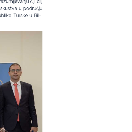
umijevanju čiji cilj
 iskustva u području
ublike Turske u BiH,