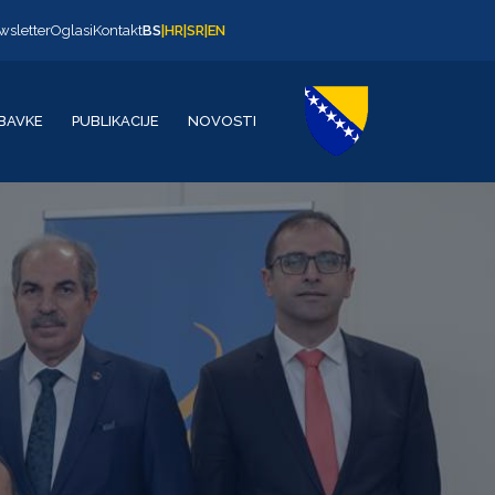
wsletter
Oglasi
Kontakt
BS
|
HR
|
SR
|
EN
BAVKE
PUBLIKACIJE
NOVOSTI