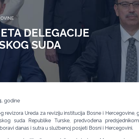
GOVINE
ETA DELEGACIJE
SKOG SUDA
4. godine
 revizora Ureda za reviziju institucija Bosne i Hercegovine, g
rskog suda Republike Turske, predvođena predsjednikom o
ravi danas i sutra u službenoj posjeti Bosni i Hercegovini.