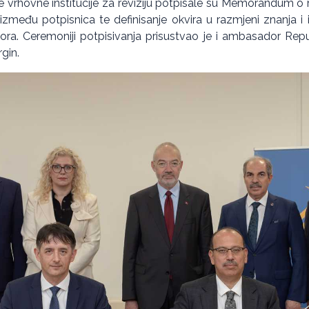
 vrhovne institucije za reviziju potpisale su Memorandum o raz
 između potpisnica te definisanje okvira u razmjeni znanja i
tora. Ceremoniji potpisivanja prisustvao je i ambasador Rep
rgin.