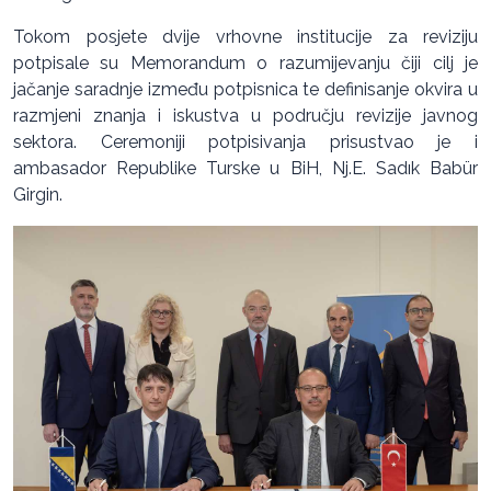
Tokom posjete dvije vrhovne institucije za reviziju
potpisale su Memorandum o razumijevanju čiji cilj je
jačanje saradnje između potpisnica te definisanje okvira u
razmjeni znanja i iskustva u području revizije javnog
sektora. Ceremoniji potpisivanja prisustvao je i
ambasador Republike Turske u BiH, Nj.E. Sadık Babür
Girgin.