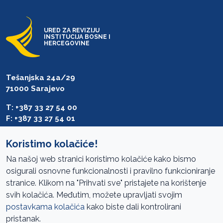
URED ZA REVIZIJU
INSTITUCIJA BOSNE I
HERCEGOVINE
Tešanjska 24a/29
71000 Sarajevo
T: +387 33 27 54 00
F: +387 33 27 54 01
saibih@revizija.gov.ba
Koristimo kolačiće!
Na našoj web stranici koristimo kolačiće kako bismo
osigurali osnovne funkcionalnosti i pravilno funkcioniranje
Pristup informacijama
stranice. Klikom na "Prihvati sve" pristajete na korištenje
svih kolačića. Međutim, možete upravljati svojim
Mapa sajta
postavkama kolačića
kako biste dali kontrolirani
Oglasi
pristanak.