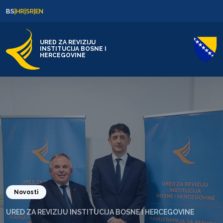
Skip to content
Skip to footer
BS
|
HR
|
SR
|
EN
URED ZA REVIZIJU
INSTITUCIJA BOSNE I
HERCEGOVINE
Novosti
URED ZA REVIZIJU INSTITUCIJA BOSNE I HERCEGOVINE