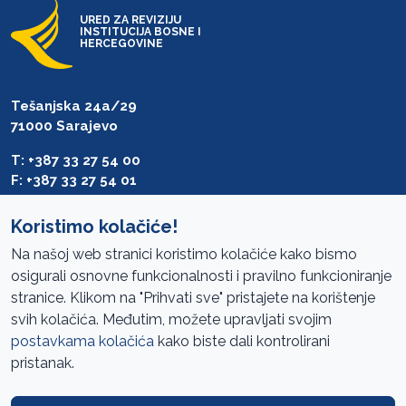
URED ZA REVIZIJU
INSTITUCIJA BOSNE I
HERCEGOVINE
Tešanjska 24a/29
71000 Sarajevo
T: +387 33 27 54 00
F: +387 33 27 54 01
saibih@revizija.gov.ba
Koristimo kolačiće!
Na našoj web stranici koristimo kolačiće kako bismo
osigurali osnovne funkcionalnosti i pravilno funkcioniranje
Pristup informacijama
stranice. Klikom na "Prihvati sve" pristajete na korištenje
svih kolačića. Međutim, možete upravljati svojim
Mapa sajta
postavkama kolačića
kako biste dali kontrolirani
Oglasi
pristanak.
Uslovi korištenja