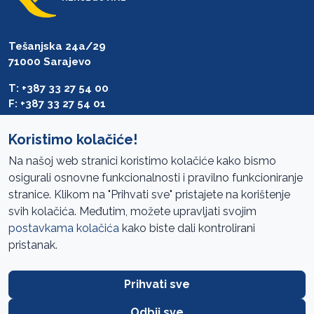
Tešanjska 24a/29
71000 Sarajevo
T: +387 33 27 54 00
F: +387 33 27 54 01
saibih@revizija.gov.ba
Koristimo kolačiće!
Na našoj web stranici koristimo kolačiće kako bismo
osigurali osnovne funkcionalnosti i pravilno funkcioniranje
Pristup informacijama
stranice. Klikom na "Prihvati sve" pristajete na korištenje
svih kolačića. Međutim, možete upravljati svojim
Mapa sajta
postavkama kolačića
kako biste dali kontrolirani
Oglasi
pristanak.
Uslovi korištenja
Prihvati sve
Javne nabavke
Zaštita privatnosti
Odbij sve