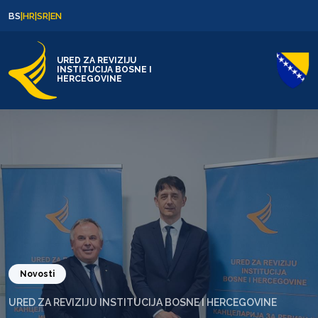
Skip to content
Skip to footer
BS
|
HR
|
SR
|
EN
URED ZA REVIZIJU
INSTITUCIJA BOSNE I
HERCEGOVINE
Novosti
URED ZA REVIZIJU INSTITUCIJA BOSNE I HERCEGOVINE