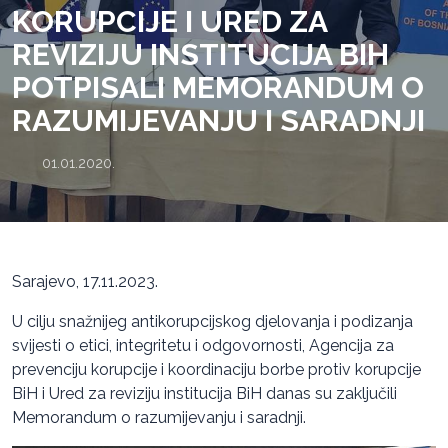
KORUPCIJE I URED ZA
REVIZIJU INSTITUCIJA BIH
POTPISALI MEMORANDUM O
RAZUMIJEVANJU I SARADNJI
01.01.2020.
Sarajevo, 17.11.2023.
U cilju snažnijeg antikorupcijskog djelovanja i podizanja
svijesti o etici, integritetu i odgovornosti, Agencija za
prevenciju korupcije i koordinaciju borbe protiv korupcije
BiH i Ured za reviziju institucija BiH danas su zaključili
Memorandum o razumijevanju i saradnji.