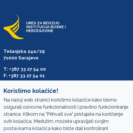
URED ZA REVIZIJU
INSTITUCIJA BOSNE I
HERCEGOVINE
Tešanjska 24a/29
71000 Sarajevo
T: +387 33 27 54 00
F: +387 33 27 54 01
saibih@revizija.gov.ba
Koristimo kolačiće!
Na našoj web stranici koristimo kolačiće kako bismo
osigurali osnovne funkcionalnosti i pravilno funkcioniranje
Pristup informacijama
stranice. Klikom na "Prihvati sve" pristajete na korištenje
svih kolačića. Međutim, možete upravljati svojim
Mapa sajta
postavkama kolačića
kako biste dali kontrolirani
Oglasi