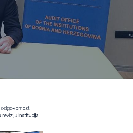
 i odgovornosti,
eviziju institucija