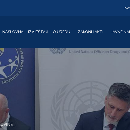
Ne
NASLOVNA
IZVJEŠTAJI
O UREDU
ZAKONI I AKTI
JAVNE NA
GOVINE