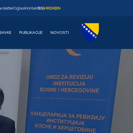
wsletter
Oglasi
Kontakt
BS
|
HR
|
SR
|
EN
BAVKE
PUBLIKACIJE
NOVOSTI