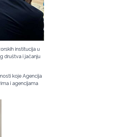
rskih institucija u
eg društva i jačanju
osti koje Agencija
tvima i agencijama