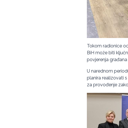
Tokom radionice ocij
BiH može biti ključn
povjerenja građana u
U narednom periodu
planira realizovati 
za provođenje zakon