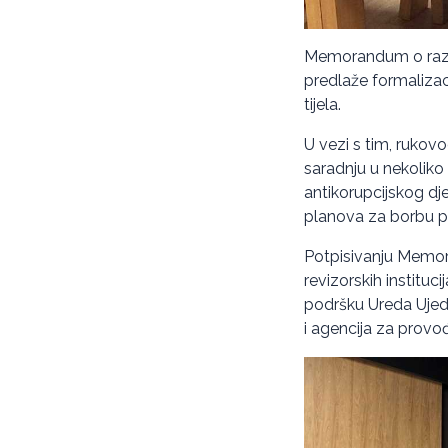
Memorandum o razumi
predlaže formalizaci
tijela.
U vezi s tim, rukovo
saradnju u nekoliko
antikorupcijskog dje
planova za borbu pro
Potpisivanju Memor
revizorskih instituc
podršku Ureda Ujedi
i agencija za provođ