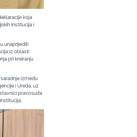
eklaracije koja
kih institucija i
u unaprijediti
ija iz oblasti
ja pri kreiranju
 saradnje između
gencije i Ureda, uz
dstavnici pravosuđa
stitucija.