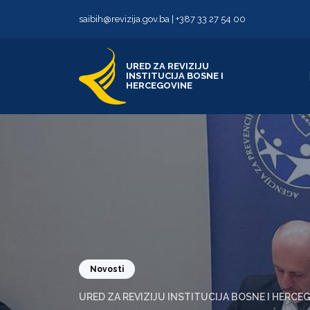
Skip to content
Skip to footer
saibih@revizija.gov.ba
|
+387 33 27 54 00
URED ZA REVIZIJU
INSTITUCIJA BOSNE I
HERCEGOVINE
Novosti
URED ZA REVIZIJU INSTITUCIJA BOSNE I HERCE