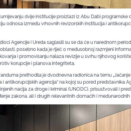
jevanju dvije institucije proizlazi iz Abu Dabi programske d
ju odnosa između vrhovnih revizorskih institucija i antikorupcijs
dioci Agencije i Ureda saglasili su se da će u narednom period
 oblasti, posebno kada je riječ o međusobnoj razmjeni informac
lovanja i promovisanju nalaza revizije u svrhu njihovog korišten
tiv korupcije i planova integriteta.
anduma prethodila je dvodnevna radionica na temu „Jačanje
ija i antikorupcijskih agencija“ na kojoj su pored predstavnika A
njenih nacija za droge i kriminal (UNODC), prisustvovali i pre
enje zakona, ali i drugih relevantnih domaćih i međunarodnih in