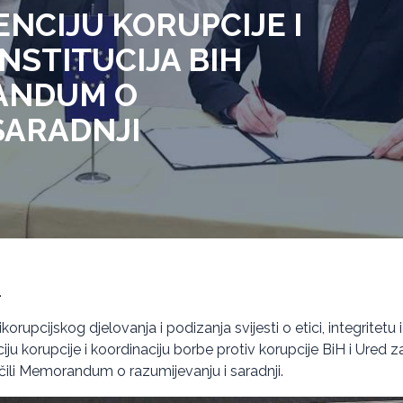
ENCIJU KORUPCIJE I
INSTITUCIJA BIH
ANDUM O
SARADNJI
.
ikorupcijskog djelovanja i podizanja svijesti o etici, integritetu
ju korupcije i koordinaciju borbe protiv korupcije BiH i Ured za r
čili Memorandum o razumijevanju i saradnji.