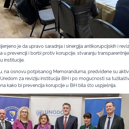
enjeno je da upravo saradnja i sinergija antikorupcijskih i revizo
a u prevenciji i borbi protiv korupcije, stvaranju transparentnij
 institucije.
, na osnovu potpisanog Memoranduma, predviđene su aktivn
s Uredom za reviziju institucija BiH i po mogućnosti sa tužilaš
a kako bi prevencija korupcije u BiH bila što uspješnija.