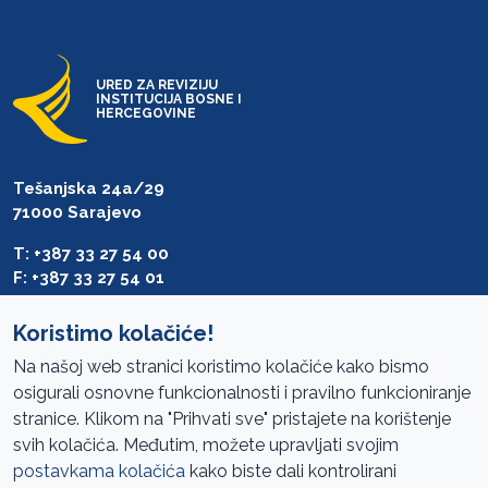
URED ZA REVIZIJU
INSTITUCIJA BOSNE I
HERCEGOVINE
Tešanjska 24a/29
71000 Sarajevo
T: +387 33 27 54 00
F: +387 33 27 54 01
saibih@revizija.gov.ba
Koristimo kolačiće!
Na našoj web stranici koristimo kolačiće kako bismo
osigurali osnovne funkcionalnosti i pravilno funkcioniranje
Pristup informacijama
stranice. Klikom na "Prihvati sve" pristajete na korištenje
svih kolačića. Međutim, možete upravljati svojim
Mapa sajta
postavkama kolačića
kako biste dali kontrolirani
Oglasi