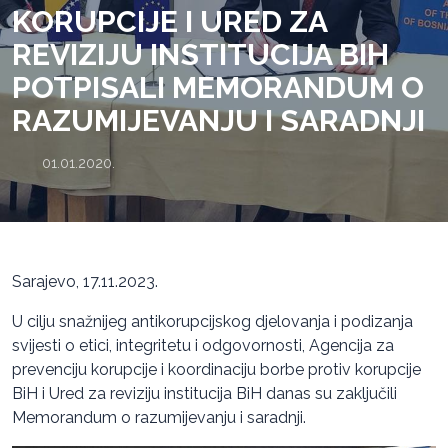
KORUPCIJE I URED ZA
REVIZIJU INSTITUCIJA BIH
POTPISALI MEMORANDUM O
RAZUMIJEVANJU I SARADNJI
01.01.2020.
Sarajevo, 17.11.2023.
U cilju snažnijeg antikorupcijskog djelovanja i podizanja
svijesti o etici, integritetu i odgovornosti, Agencija za
prevenciju korupcije i koordinaciju borbe protiv korupcije
BiH i Ured za reviziju institucija BiH danas su zaključili
Memorandum o razumijevanju i saradnji.