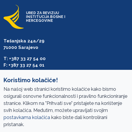
URED ZA REVIZIJU
INSTITUCIJA BOSNE I
HERCEGOVINE
Tešanjska 24a/29
71000 Sarajevo
T: +387 33 27 54 00
F: +387 33 27 54 01
saibih@revizija.gov.ba
Koristimo kolačiće!
Na našoj web stranici koristimo kolačiće kako bismo
osigurali osnovne funkcionalnosti i pravilno funkcioniranje
Pristup informacijama
stranice. Klikom na "Prihvati sve" pristajete na korištenje
svih kolačića. Međutim, možete upravljati svojim
Mapa sajta
postavkama kolačića
kako biste dali kontrolirani
Oglasi
pristanak.
Uslovi korištenja