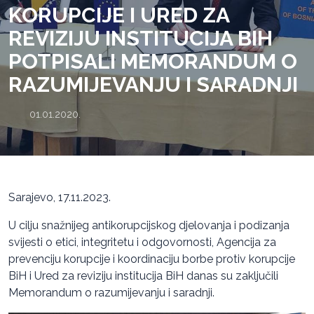
KORUPCIJE I URED ZA
REVIZIJU INSTITUCIJA BIH
POTPISALI MEMORANDUM O
RAZUMIJEVANJU I SARADNJI
01.01.2020.
Sarajevo, 17.11.2023.
U cilju snažnijeg antikorupcijskog djelovanja i podizanja
svijesti o etici, integritetu i odgovornosti, Agencija za
prevenciju korupcije i koordinaciju borbe protiv korupcije
BiH i Ured za reviziju institucija BiH danas su zaključili
Memorandum o razumijevanju i saradnji.