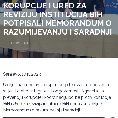
KORUPCIJE I URED ZA
REVIZIJU INSTITUCIJA BIH
POTPISALI MEMORANDUM O
RAZUMIJEVANJU I SARADNJI
01.01.2020.
Sarajevo, 17.11.2023.
U cilju snažnijeg antikorupcijskog djelovanja i podizanja
svijesti o etici, integritetu i odgovornosti, Agencija za
prevenciju korupcije i koordinaciju borbe protiv korupcije
BiH i Ured za reviziju institucija BiH danas su zaključili
Memorandum o razumijevanju i saradnji.