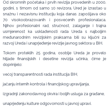
Od skromnih početaka i prvih revizija provedenih u 2000.
godini, s timom od samo 10 revizora, Ured je izrastao u
snažnu i nezavisnu instituciju koja danas zapošljava oko
70 visokoobrazovanih i posvećenih profesionalaca.
Njihov profesionalni rad, stručnost, zalaganje i trajna
usmjerenost ka usklađenosti rada Ureda s najboljim
međunarodnim revizijskim praksama bili su ključni za
razvoj Ureda i unaprjeđenje revizije javnog sektora u BiH.
Tokom proteklih 25 godina, osoblje Ureda je provelo
hiljade finansijskih i desetine revizija učinka, čime je
doprinijelo:
većoj transparentnosti rada institucija BIH,
jačanju internih kontrola i financijskog upravljanja,
izgradnji zakonodavnog okvira i boljih usluga za građane,
unaprjeđenju kulture odgovornosti u javnoj upravi.