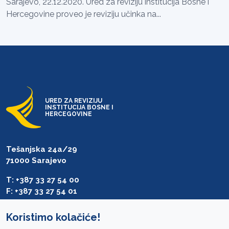
Sarajevo, 22.12.2020. Ured za reviziju institucija Bosne i
Hercegovine proveo je reviziju učinka na...
URED ZA REVIZIJU
INSTITUCIJA BOSNE I
HERCEGOVINE
Tešanjska 24a/29
71000 Sarajevo
T: +387 33 27 54 00
F: +387 33 27 54 01
saibih@revizija.gov.ba
Koristimo kolačiće!