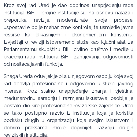
Kroz svoj rad Ured je dao doprinos unaprjeđenju rada
institucija BiH – brojne institucije su, na osnovu nalaza i
preporuka revizije, modernizirale svoje procese,
uspostavile bolje mehanizme kontrole, te usmjerile javne
resurse ka efikasnijem i ekonomičnijem korištenju.
Izvještaji o reviziji istovremeno služe kao ključni alat za
Parlamentarnu skupštinu BiH, civilno društvo i medije u
praćenju rada institucija BiH i zahtijevanju odgovornosti
od nosilaca javnih funkcija.
Snaga Ureda oduvijek je bila u njegovom osoblju koje svoj
rad obavlja profesionalno i odgovorno u službi javnog
interesa. Kroz stalno unaprjeđenje znanja i vještina,
međunarodnu saradnju i razmjenu iskustava, osoblje je
postalo dio šire profesionalne revizorske zajednice. Ured
se tako postupno razvio iz institucije koja je koristila
podršku drugih u organizaciju koja svojim iskustvom i
dobrim praksama može doprinijeti razvoju drugih
revizijskih institucija.