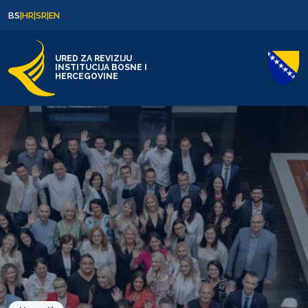
Skip to content
Skip to footer
BS
|
HR
|
SR
|
EN
URED ZA REVIZIJU
INSTITUCIJA BOSNE I
HERCEGOVINE