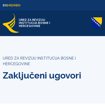
Skip to content
Skip to footer
BS
|
HR
|
SR
|
EN
URED ZA REVIZIJU
INSTITUCIJA BOSNE I
HERCEGOVINE
URED ZA REVIZIJU INSTITUCIJA BOSNE I
HERCEGOVINE
Zaključeni ugovori