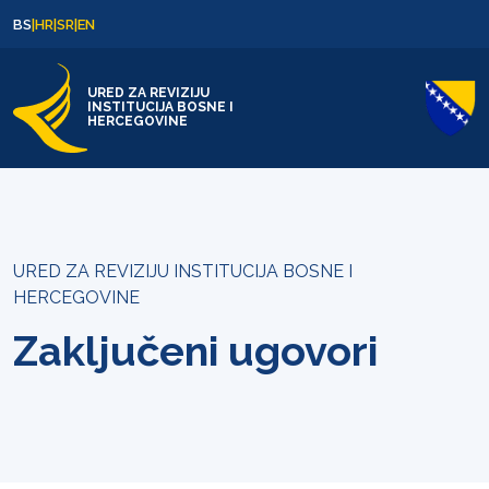
Skip to content
Skip to footer
BS
|
HR
|
SR
|
EN
URED ZA REVIZIJU
INSTITUCIJA BOSNE I
HERCEGOVINE
URED ZA REVIZIJU INSTITUCIJA BOSNE I
HERCEGOVINE
Zaključeni ugovori