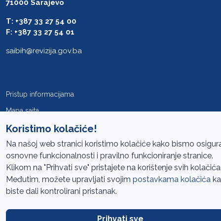
71000 Sarajevo
T: +387 33 27 54 00
F: +387 33 27 54 01
saibih@revizija.gov.ba
Pristup informacijama
Mapa sajta
Koristimo kolačiće!
Oglasi
Na našoj web stranici koristimo kolačiće kako bismo osigura
Uslovi korištenja
osnovne funkcionalnosti i pravilno funkcioniranje stranice.
Javne nabavke
Klikom na "Prihvati sve" pristajete na korištenje svih kolačića
Zaštita privatnosti
Međutim, možete upravljati svojim
postavkama kolačića
ka
biste dali kontrolirani pristanak.
FAQ
Prihvati sve