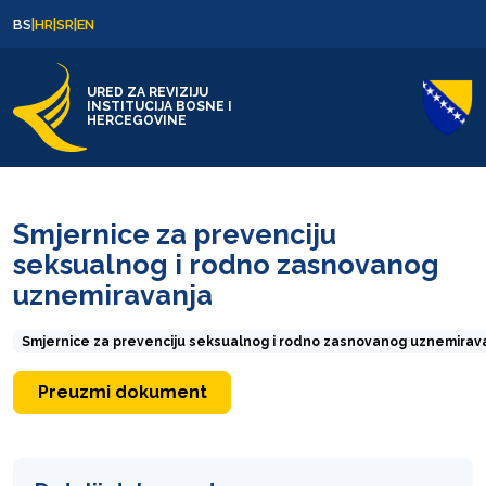
Skip to content
Skip to footer
BS
|
HR
|
SR
|
EN
URED ZA REVIZIJU
INSTITUCIJA BOSNE I
HERCEGOVINE
Smjernice za prevenciju
seksualnog i rodno zasnovanog
uznemiravanja
Smjernice za prevenciju seksualnog i rodno zasnovanog uznemirav
Preuzmi dokument