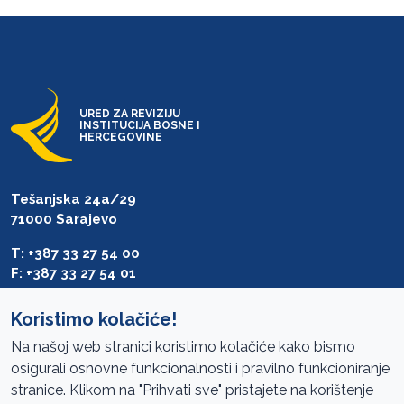
URED ZA REVIZIJU
INSTITUCIJA BOSNE I
HERCEGOVINE
Tešanjska 24a/29
71000 Sarajevo
T: +387 33 27 54 00
F: +387 33 27 54 01
saibih@revizija.gov.ba
Koristimo kolačiće!
Na našoj web stranici koristimo kolačiće kako bismo
osigurali osnovne funkcionalnosti i pravilno funkcioniranje
Pristup informacijama
stranice. Klikom na "Prihvati sve" pristajete na korištenje