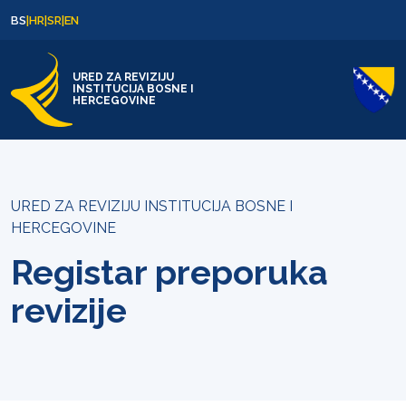
Skip to content
Skip to footer
BS
|
HR
|
SR
|
EN
URED ZA REVIZIJU
INSTITUCIJA BOSNE I
HERCEGOVINE
URED ZA REVIZIJU INSTITUCIJA BOSNE I
HERCEGOVINE
Registar preporuka
revizije