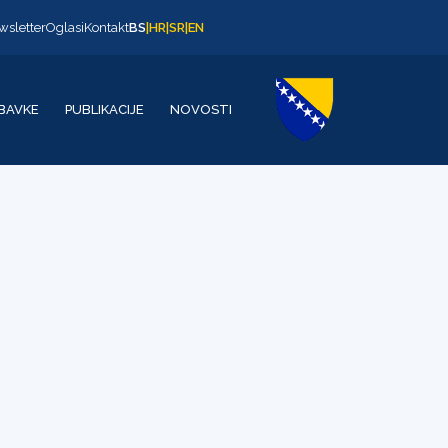
wsletter
Oglasi
Kontakt
BS
|
HR
|
SR
|
EN
BAVKE
PUBLIKACIJE
NOVOSTI