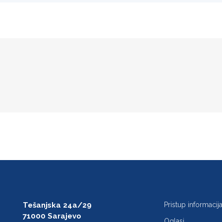
e
Tešanjska 24a/29
Pristup informaci
71000 Sarajevo
Oglasi