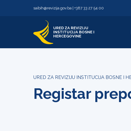
Skip to content
Skip to footer
saibih@revizija.gov.ba
|
+387 33 27 54 00
URED ZA REVIZIJU
INSTITUCIJA BOSNE I
HERCEGOVINE
URED ZA REVIZIJU INSTITUCIJA BOSNE I 
Registar prepo