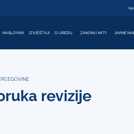
Ne
NASLOVNA
IZVJEŠTAJI
O UREDU
ZAKONI I AKTI
JAVNE NA
HERCEGOVINE
ruka revizije