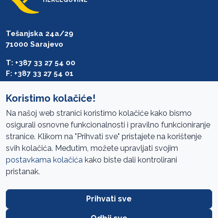
Tešanjska 24a/29
71000 Sarajevo
T: +387 33 27 54 00
F: +387 33 27 54 01
saibih@revizija.gov.ba
Koristimo kolačiće!
Na našoj web stranici koristimo kolačiće kako bismo
osigurali osnovne funkcionalnosti i pravilno funkcioniranje
Pristup informacijama
stranice. Klikom na "Prihvati sve" pristajete na korištenje
svih kolačića. Međutim, možete upravljati svojim
Mapa sajta
postavkama kolačića
kako biste dali kontrolirani
Oglasi
pristanak.
Uslovi korištenja
Prihvati sve
Javne nabavke
Zaštita privatnosti