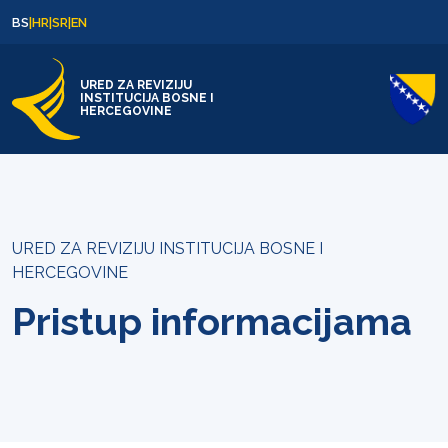
Skip to content
Skip to footer
BS
|
HR
|
SR
|
EN
URED ZA REVIZIJU
INSTITUCIJA BOSNE I
HERCEGOVINE
URED ZA REVIZIJU INSTITUCIJA BOSNE I
HERCEGOVINE
Pristup informacijama