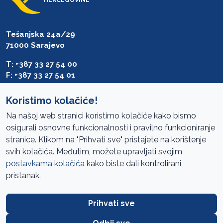
Tešanjska 24a/29
71000 Sarajevo
T: +387 33 27 54 00
F: +387 33 27 54 01
saibih@revizija.gov.ba
Koristimo kolačiće!
Na našoj web stranici koristimo kolačiće kako bismo
osigurali osnovne funkcionalnosti i pravilno funkcioniranje
Pristup informacijama
stranice. Klikom na "Prihvati sve" pristajete na korištenje
svih kolačića. Međutim, možete upravljati svojim
Mapa sajta
postavkama kolačića
kako biste dali kontrolirani
Oglasi
pristanak.
Uslovi korištenja
Prihvati sve
Javne nabavke
Zaštita privatnosti