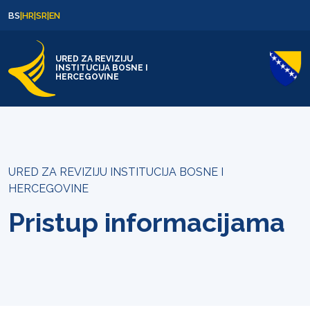
Skip to content
Skip to footer
BS
|
HR
|
SR
|
EN
URED ZA REVIZIJU
INSTITUCIJA BOSNE I
HERCEGOVINE
URED ZA REVIZIJU INSTITUCIJA BOSNE I
HERCEGOVINE
Pristup informacijama