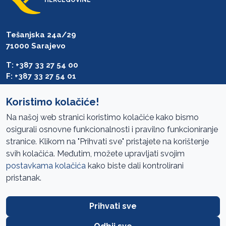
Tešanjska 24a/29
71000 Sarajevo
T: +387 33 27 54 00
F: +387 33 27 54 01
saibih@revizija.gov.ba
Koristimo kolačiće!
Na našoj web stranici koristimo kolačiće kako bismo
osigurali osnovne funkcionalnosti i pravilno funkcioniranje
Pristup informacijama
stranice. Klikom na "Prihvati sve" pristajete na korištenje
svih kolačića. Međutim, možete upravljati svojim
Mapa sajta
postavkama kolačića
kako biste dali kontrolirani
Oglasi
pristanak.
Uslovi korištenja
Prihvati sve
Javne nabavke
Zaštita privatnosti