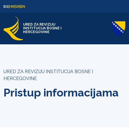
Skip to content
Skip to footer
BS
|
HR
|
SR
|
EN
URED ZA REVIZIJU
INSTITUCIJA BOSNE I
HERCEGOVINE
URED ZA REVIZIJU INSTITUCIJA BOSNE I
HERCEGOVINE
Pristup informacijama