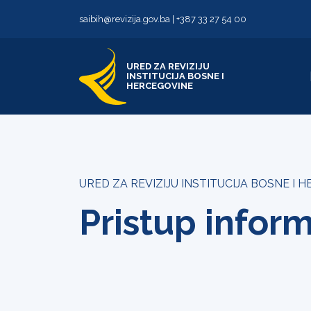
Skip to content
Skip to footer
saibih@revizija.gov.ba
|
+387 33 27 54 00
URED ZA REVIZIJU
INSTITUCIJA BOSNE I
HERCEGOVINE
URED ZA REVIZIJU INSTITUCIJA BOSNE I 
Pristup infor