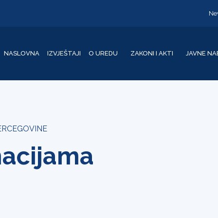
Ne
NASLOVNA
IZVJEŠTAJI
O UREDU
ZAKONI I AKTI
JAVNE NA
HERCEGOVINE
macijama