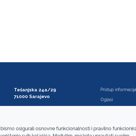
Tešanjska 24a/29
Pristup informaci
71000 Sarajevo
Oglasi
T: +387 33 27 54 00
Javne nabavke
F: +387 33 27 54 01
FAQ
saibih@revizija.gov.ba
 bismo osigurali osnovne funkcionalnosti i pravilno funkcionir
a korištenje svih kolačića. Međutim, možete upravljati svojim