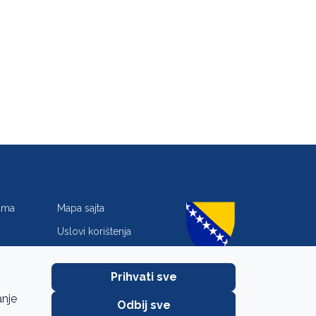
jama
Mapa sajta
Uslovi korištenja
Zaštita privatnosti
Prihvati sve
anje
Odbij sve