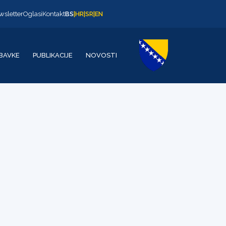
wsletter
Oglasi
Kontakt
BS
|
HR
|
SR
|
EN
BAVKE
PUBLIKACIJE
NOVOSTI