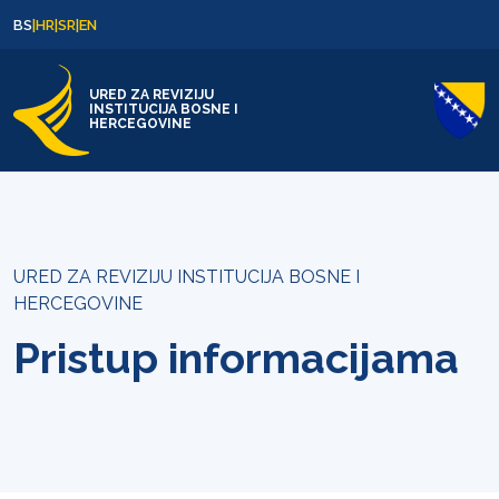
Skip to content
Skip to footer
BS
|
HR
|
SR
|
EN
URED ZA REVIZIJU
INSTITUCIJA BOSNE I
HERCEGOVINE
URED ZA REVIZIJU INSTITUCIJA BOSNE I
HERCEGOVINE
Pristup informacijama