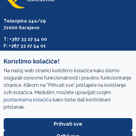
Tešanjska 24a/29
71000 Sarajevo
T: +387 33 27 54 00
F: +387 33 27 54 01
saibih@revizija.gov.ba
Koristimo kolačiće!
Na našoj web stranici koristimo kolačiće kako bismo
osigurali osnovne funkcionalnosti i pravilno funkcioniranje
Pristup informacijama
stranice. Klikom na "Prihvati sve" pristajete na korištenje
svih kolačića. Međutim, možete upravljati svojim
Mapa sajta
postavkama kolačića
kako biste dali kontrolirani
Oglasi
pristanak.
Uslovi korištenja
Prihvati sve
Javne nabavke
Zaštita privatnosti