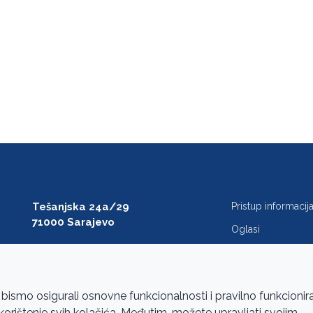
Tešanjska 24a/29
Pristup informaci
71000 Sarajevo
Oglasi
T: +387 33 27 54 00
Javne nabavke
F: +387 33 27 54 01
FAQ
saibih@revizija.gov.ba
 bismo osigurali osnovne funkcionalnosti i pravilno funkcionir
a korištenje svih kolačića. Međutim, možete upravljati svojim