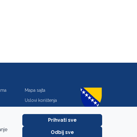
jama
Mapa sajta
Uslovi korištenja
Zaštita privatnosti
Prihvati sve
anje
Odbij sve