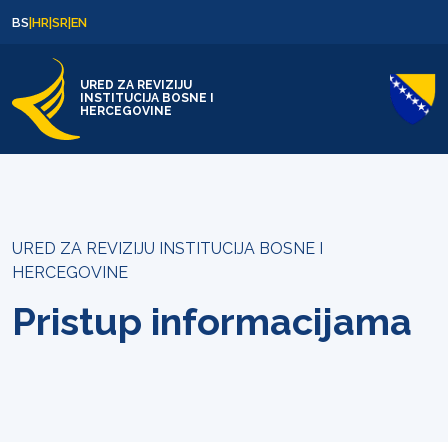
Skip to content
Skip to footer
BS
|
HR
|
SR
|
EN
URED ZA REVIZIJU
INSTITUCIJA BOSNE I
HERCEGOVINE
URED ZA REVIZIJU INSTITUCIJA BOSNE I
HERCEGOVINE
Pristup informacijama