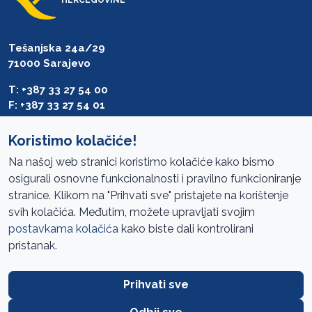
Tešanjska 24a/29
71000 Sarajevo
T: +387 33 27 54 00
F: +387 33 27 54 01
saibih@revizija.gov.ba
Koristimo kolačiće!
Na našoj web stranici koristimo kolačiće kako bismo
osigurali osnovne funkcionalnosti i pravilno funkcioniranje
Pristup informacijama
stranice. Klikom na "Prihvati sve" pristajete na korištenje
svih kolačića. Međutim, možete upravljati svojim
Mapa sajta
postavkama kolačića
kako biste dali kontrolirani
Oglasi
pristanak.
Uslovi korištenja
Prihvati sve
Javne nabavke
Zaštita privatnosti