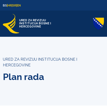
Skip to content
Skip to footer
BS
|
HR
|
SR
|
EN
URED ZA REVIZIJU
INSTITUCIJA BOSNE I
HERCEGOVINE
URED ZA REVIZIJU INSTITUCIJA BOSNE I
HERCEGOVINE
Plan rada