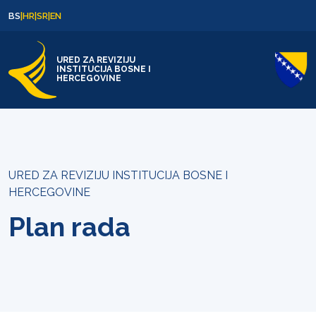
Skip to content
Skip to footer
BS
|
HR
|
SR
|
EN
URED ZA REVIZIJU
INSTITUCIJA BOSNE I
HERCEGOVINE
URED ZA REVIZIJU INSTITUCIJA BOSNE I
HERCEGOVINE
Plan rada