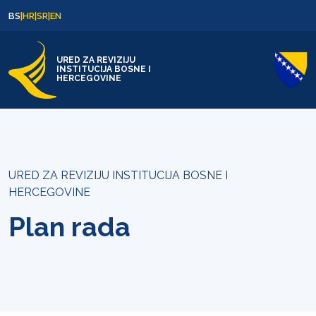
Skip to content
Skip to footer
BS
|
HR
|
SR
|
EN
URED ZA REVIZIJU
INSTITUCIJA BOSNE I
HERCEGOVINE
URED ZA REVIZIJU INSTITUCIJA BOSNE I
HERCEGOVINE
Plan rada