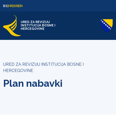
Skip to content
Skip to footer
BS
|
HR
|
SR
|
EN
URED ZA REVIZIJU
INSTITUCIJA BOSNE I
HERCEGOVINE
URED ZA REVIZIJU INSTITUCIJA BOSNE I
HERCEGOVINE
Plan nabavki