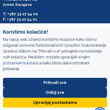
71000 Sarajevo
T: +387 33 27 54 00
F: +387 33 27 54 01
saibih@revizija.gov.ba
Koristimo kolačiće!
Na našoj web stranici koristimo kolačiće kako bismo
osigurali osnovne funkcionalnosti i pravilno funkcioniranje
Pristup informacijama
stranice. Klikom na "Prihvati sve" pristajete na korištenje
svih kolačića. Međutim, možete upravljati svojim
Mapa sajta
postavkama kolačića
kako biste dali kontrolirani
Oglasi
pristanak.
Uslovi korištenja
Prihvati sve
Javne nabavke
Zaštita privatnosti
Odbij sve
FAQ
Upravljaj postavkama