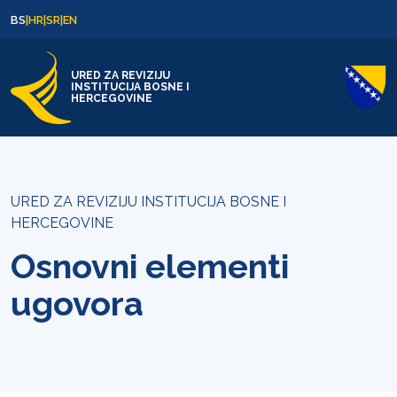
Skip to content
Skip to footer
BS
|
HR
|
SR
|
EN
URED ZA REVIZIJU
INSTITUCIJA BOSNE I
HERCEGOVINE
URED ZA REVIZIJU INSTITUCIJA BOSNE I
HERCEGOVINE
Osnovni elementi
ugovora