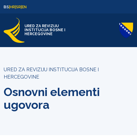
Skip to content
Skip to footer
BS
|
HR
|
SR
|
EN
URED ZA REVIZIJU
INSTITUCIJA BOSNE I
HERCEGOVINE
URED ZA REVIZIJU INSTITUCIJA BOSNE I
HERCEGOVINE
Osnovni elementi
ugovora