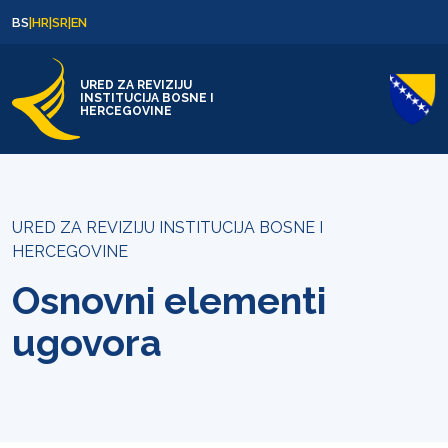
Skip to content
Skip to footer
BS
|
HR
|
SR
|
EN
URED ZA REVIZIJU
INSTITUCIJA BOSNE I
HERCEGOVINE
URED ZA REVIZIJU INSTITUCIJA BOSNE I
HERCEGOVINE
Osnovni elementi
ugovora